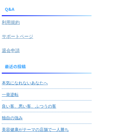
Q&A
利用規約
サポートページ
退会申請
最近の投稿
本気になれないあなたへ
一発逆転
良い客、悪い客、ふつうの客
独自の強み
美容健康がテーマの店舗で一人勝ち